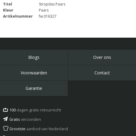
Titel
Stropdas Paars
Kleur
Paars
Artikelnummer
fw.016327
Blogs
Over ons
Voorwaarden
Contact
Garantie
100
dagen gratis retourrecht
Gratis
verzonden
Grootste
aanbod van Nederland