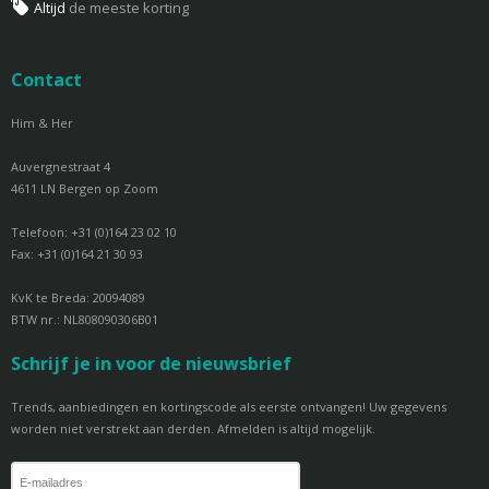
Altijd
de meeste korting
Contact
Him & Her
Auvergnestraat 4
4611 LN Bergen op Zoom
Telefoon: +31 (0)164 23 02 10
Fax: +31 (0)164 21 30 93
KvK te Breda: 20094089
BTW nr.: NL808090306B01
Schrijf je in voor de nieuwsbrief
Trends, aanbiedingen en kortingscode als eerste ontvangen! Uw gegevens
worden niet verstrekt aan derden. Afmelden is altijd mogelijk.