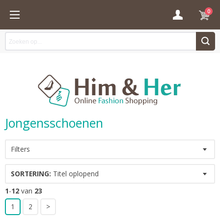
0
Jongensschoenen
Filters
SORTERING:
Titel oplopend
1
-
12
van
23
1
2
>