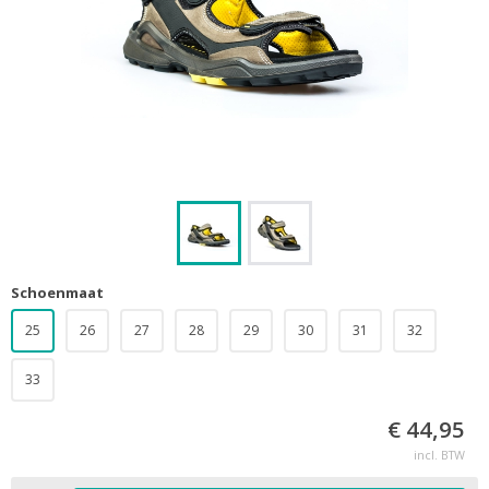
Schoenmaat
25
26
27
28
29
30
31
32
33
€ 44,95
incl. BTW