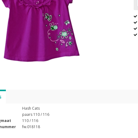
S
Hash Cats
paars 110 / 116
gmaat
110 / 116
lnummer
fw.018118