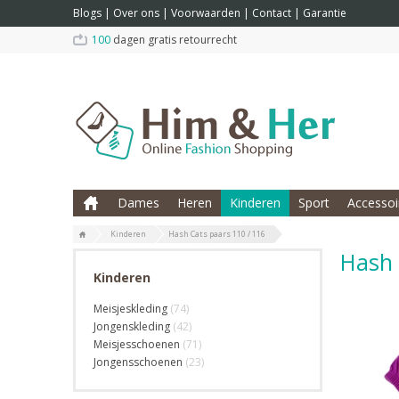
Blogs
|
Over ons
|
Voorwaarden
|
Contact
|
Garantie
100
dagen gratis retourrecht
Dames
Heren
Kinderen
Sport
Accessoi
Kinderen
Hash Cats paars 110 / 116
Hash 
Kinderen
Meisjeskleding
(74)
Jongenskleding
(42)
Meisjesschoenen
(71)
Jongensschoenen
(23)