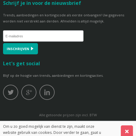
Schrijf je in voor de nieuwsbrief
Trends, aanbiedingen en kortingscode als eerste ontvangen! Uw gegevens
worden niet verstrekt aan derden. Afmelden is altijd mogelijk.
INSCHRIJVEN
Let's get social
Blijf op de hoogte van trends, aanbiedingen en kortingsacties.
Alle getoonde prijzen zijn incl. BTW
Webshop door
Fastware
Om u zo goed mogelijk van dienst te zijn, maakt onze
website gebruik van cookies. Door verder te gaan, gaat u