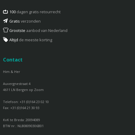
100
dagen gratis retourrecht
Gratis
verzonden
Grootste
aanbod van Nederland
Altijd
de meeste korting
Contact
Him & Her
Auvergnestraat 4
4611 LN Bergen op Zoom
Telefoon: +31 (0)164 23 02 10
Fax: +31 (0)164 21 30 93
KvK te Breda: 20094089
BTW nr.: NL808090306B01