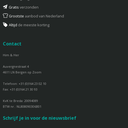
Gratis
verzonden
Grootste
aanbod van Nederland
Altijd
de meeste korting
Contact
Him & Her
Auvergnestraat 4
4611 LN Bergen op Zoom
Telefoon: +31 (0)164 23 02 10
Fax: +31 (0)164 21 30 93
KvK te Breda: 20094089
BTW nr.: NL808090306B01
Schrijf je in voor de nieuwsbrief