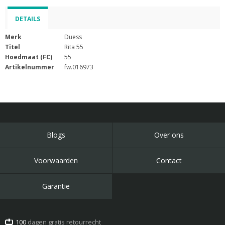
DETAILS
Merk
Duess
Titel
Rita 55
Hoedmaat (FC)
55
Artikelnummer
fw.016973
Blogs
Over ons
Voorwaarden
Contact
Garantie
100
dagen gratis retourrecht